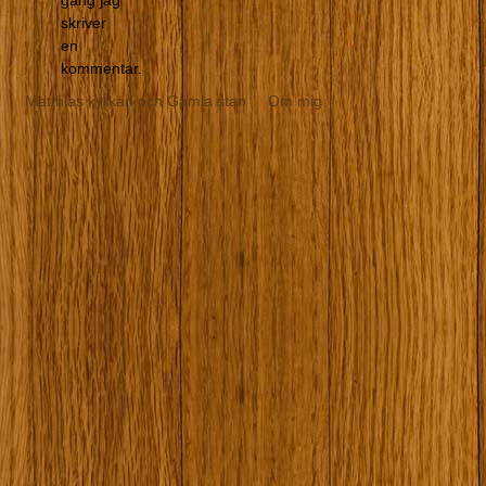
gång jag
skriver
en
kommentar.
Matthias kyrkan och Gamla stan
Om mig