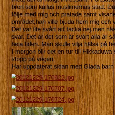
bron som kallas muslimernas stad. Dä
följe med mig och pratade samt visade 
området,han ville bjuda hem mig och vis
Det var lite svårt att tacka nej,men nä
svar. Det är det som är svårt alla är så
hela tiden. Man skulle vilja hälsa på 
I morgon blir det en tur till Hikkaduwa
stopp på vägen.
Har uppdaterat sidan med Glada barn 