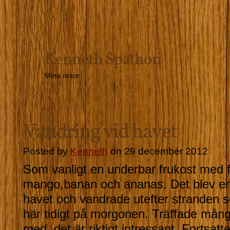
Kenneth Spathon
Mina resor
Vandring vid havet
Posted by
Kenneth
on 29 december 2012
Som vanligt en underbar frukost med 
mango,banan och ananas. Det blev en 
havet och vandrade utefter stranden 
här tidigt på morgonen. Träffade mång
med, det är riktigt intressant. Fortsatt