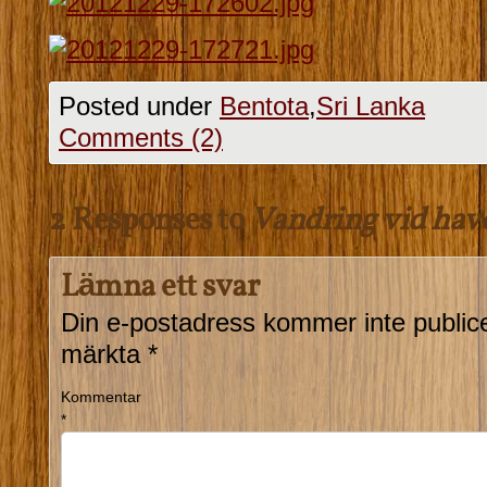
Posted under
Bentota
,
Sri Lanka
Comments (2)
2 Responses to
Vandring vid hav
Lämna ett svar
Din e-postadress kommer inte public
märkta
*
Kommentar
*