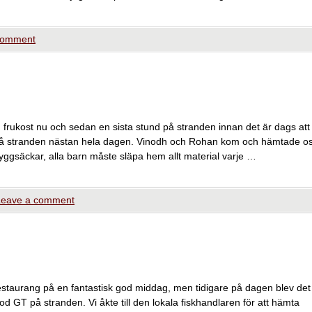
comment
 frukost nu och sedan en sista stund på stranden innan det är dags att
öa på stranden nästan hela dagen. Vinodh och Rohan kom och hämtade o
ryggsäckar, alla barn måste släpa hem allt material varje …
Leave a comment
restaurang på en fantastisk god middag, men tidigare på dagen blev det
 GT på stranden. Vi åkte till den lokala fiskhandlaren för att hämta