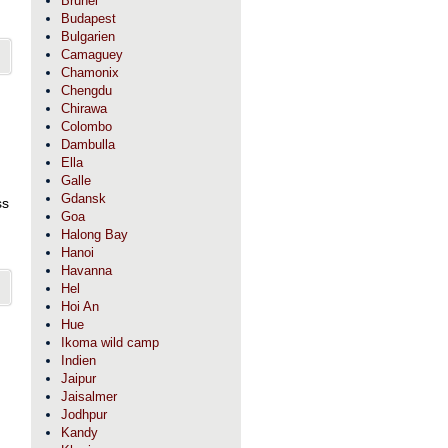
Brunei
Budapest
Bulgarien
Camaguey
Chamonix
Chengdu
Chirawa
Colombo
Dambulla
Ella
Galle
Gdansk
ss
Goa
Halong Bay
Hanoi
Havanna
Hel
Hoi An
Hue
Ikoma wild camp
Indien
Jaipur
Jaisalmer
Jodhpur
Kandy