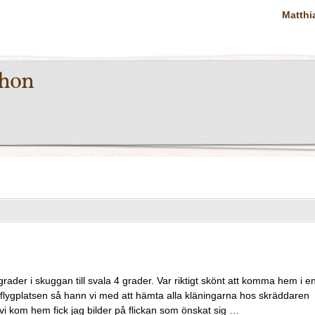
Matthi
thon
ader i skuggan till svala 4 grader. Var riktigt skönt att komma hem i e
ll flygplatsen så hann vi med att hämta alla kläningarna hos skräddaren
vi kom hem fick jag bilder på flickan som önskat sig …