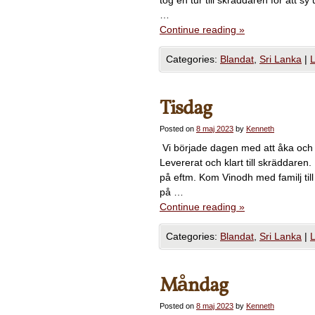
tog en tur till skräddaren för att sy
…
Continue reading
»
Categories:
Blandat
,
Sri Lanka
|
Tisdag
Posted on
8 maj 2023
by
Kenneth
Vi började dagen med att åka och 
Levererat och klart till skräddare
på eftm. Kom Vinodh med familj til
på …
Continue reading
»
Categories:
Blandat
,
Sri Lanka
|
Måndag
Posted on
8 maj 2023
by
Kenneth