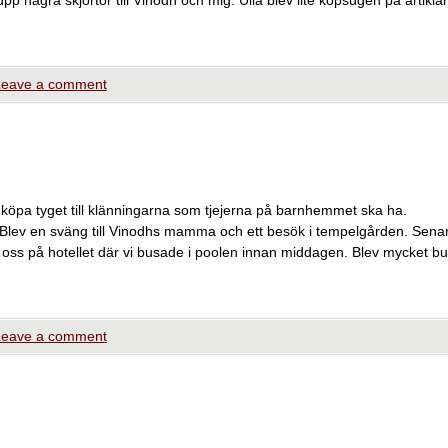
 upp några skjortor till Vinodh och mig. Ulla blev lite köpsugen på artiklar
Leave a comment
köpa tyget till klänningarna som tjejerna på barnhemmet ska ha.
n. Blev en sväng till Vinodhs mamma och ett besök i tempelgården. Sena
l oss på hotellet där vi busade i poolen innan middagen. Blev mycket b
Leave a comment