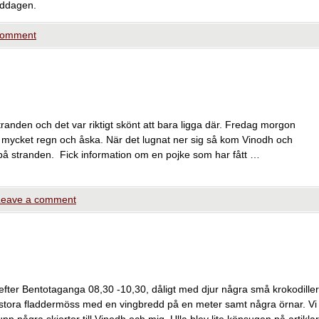
iddagen.
comment
randen och det var riktigt skönt att bara ligga där. Fredag morgon
d mycket regn och åska. När det lugnat ner sig så kom Vinodh och
å stranden. Fick information om en pojke som har fått …
Leave a comment
tefter Bentotaganga 08,30 -10,30, dåligt med djur några små krokodiller
h stora fladdermöss med en vingbredd på en meter samt några örnar. Vi