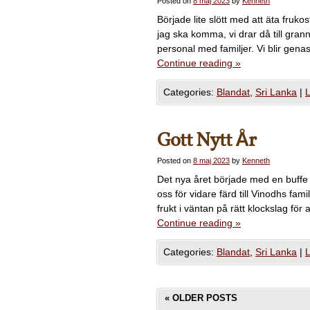
Posted on
8 maj 2023
by
Kenneth
Började lite slött med att äta frukos
jag ska komma, vi drar då till grann
personal med familjer. Vi blir genas
Continue reading
»
Categories:
Blandat
,
Sri Lanka
|
Gott Nytt År
Posted on
8 maj 2023
by
Kenneth
Det nya året började med en buffe
oss för vidare färd till Vinodhs famil
frukt i väntan på rätt klockslag för
Continue reading
»
Categories:
Blandat
,
Sri Lanka
|
«
OLDER POSTS