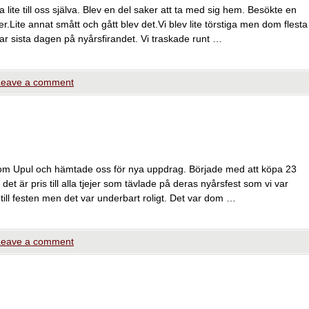
a lite till oss själva. Blev en del saker att ta med sig hem. Besökte en
r.Lite annat smått och gått blev det.Vi blev lite törstiga men dom flesta
ar sista dagen på nyårsfirandet. Vi traskade runt …
Leave a comment
 kom Upul och hämtade oss för nya uppdrag. Började med att köpa 23
et är pris till alla tjejer som tävlade på deras nyårsfest som vi var
na till festen men det var underbart roligt. Det var dom …
Leave a comment