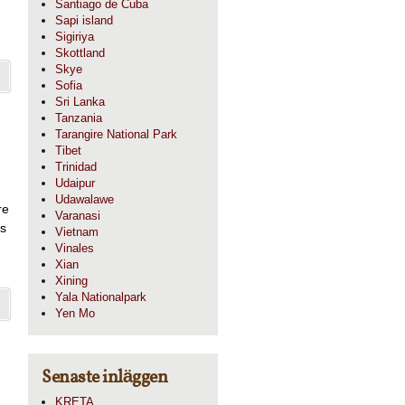
Santiago de Cuba
Sapi island
Sigiriya
Skottland
Skye
Sofia
Sri Lanka
Tanzania
Tarangire National Park
Tibet
Trinidad
Udaipur
Udawalawe
re
Varanasi
us
Vietnam
Vinales
Xian
Xining
Yala Nationalpark
Yen Mo
Senaste inläggen
KRETA