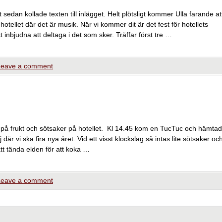
t sedan kollade texten till inlägget. Helt plötsligt kommer Ulla farande at
hotellet där det är musik. När vi kommer dit är det fest för hotellets
t inbjudna att deltaga i det som sker. Träffar först tre …
Leave a comment
 på frukt och sötsaker på hotellet. Kl 14.45 kom en TucTuc och hämta
j där vi ska fira nya året. Vid ett visst klockslag så intas lite sötsaker oc
 att tända elden för att koka …
Leave a comment