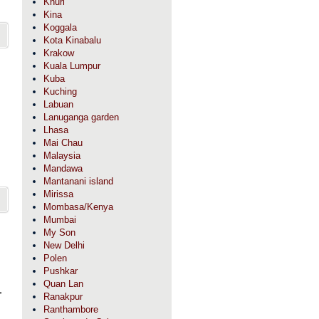
Khuri
Kina
Koggala
Kota Kinabalu
Krakow
Kuala Lumpur
Kuba
Kuching
Labuan
Lanuganga garden
Lhasa
Mai Chau
Malaysia
Mandawa
Mantanani island
Mirissa
Mombasa/Kenya
Mumbai
My Son
New Delhi
Polen
Pushkar
Quan Lan
,
Ranakpur
Ranthambore