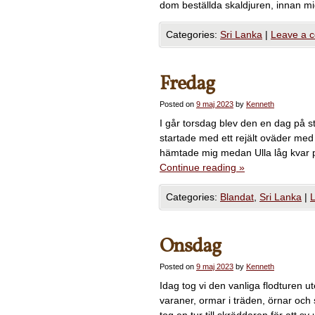
dom beställda skaldjuren, innan m
Categories:
Sri Lanka
|
Leave a 
Fredag
Posted on
9 maj 2023
by
Kenneth
I går torsdag blev den en dag på st
startade med ett rejält oväder me
hämtade mig medan Ulla låg kvar p
Continue reading
»
Categories:
Blandat
,
Sri Lanka
|
Onsdag
Posted on
9 maj 2023
by
Kenneth
Idag tog vi den vanliga flodturen u
varaner, ormar i träden, örnar oc