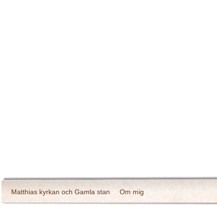
Matthias kyrkan och Gamla stan
Om mig