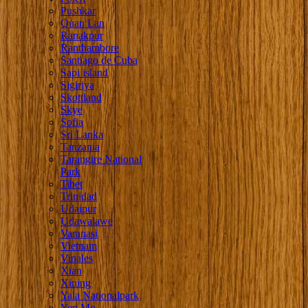
Pushkar
Quan Lan
Ranakpur
Ranthambore
Santiago de Cuba
Sapi island
Sigiriya
Skottland
Skye
Sofia
Sri Lanka
Tanzania
Tarangire National
Park
Tibet
Trinidad
Udaipur
Udawalawe
Varanasi
Vietnam
Vinales
Xian
Xining
Yala Nationalpark
Yen Mo