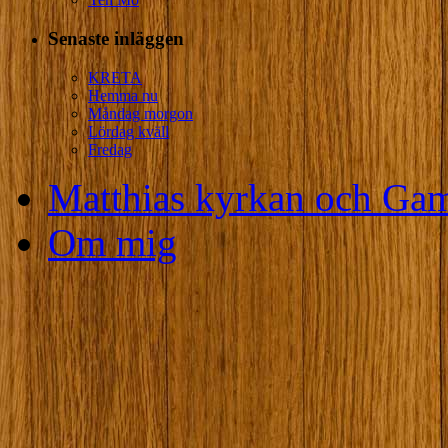
Senaste inläggen
KRETA
Hemma nu
Måndag morgon
Lördag kväll
Fredag
Matthias kyrkan och Gam
Om mig