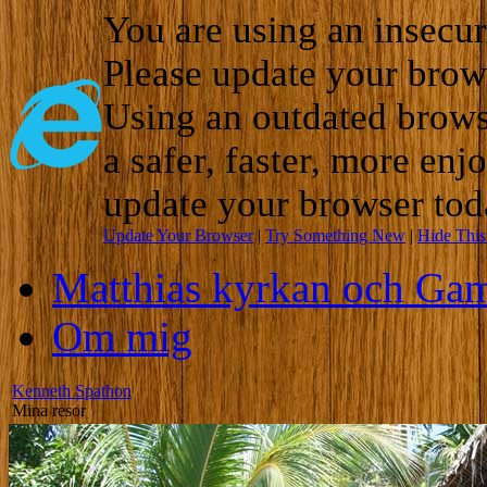
You are using an insecu
Please update your brow
Using an outdated brows
a safer, faster, more enj
update your browser tod
Update Your Browser
|
Try Something New
|
Hide Thi
Matthias kyrkan och Gam
Om mig
Kenneth Spathon
Mina resor