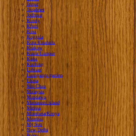
Jaipur
Jaisalmer
Jodhpur
Kandy
Khuri
Kina
Koggala
Kota Kinabalu
Krakow
Kuala Lumpur
Kuba
Kuching
Labuan
Lanuganga garden
Lhasa
Mai Chau
Malaysia
Mandawa
Mantanani island
Mirissa
Mombasa/Kenya
Mumbai
My Son
New Delhi
Polen