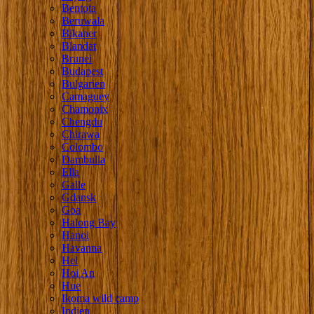
Bentota
Beruwala
Bikaner
Blandat
Brunei
Budapest
Bulgarien
Camaguey
Chamonix
Chengdu
Chirawa
Colombo
Dambulla
Ella
Galle
Gdansk
Goa
Halong Bay
Hanoi
Havanna
Hel
Hoi An
Hue
Ikoma wild camp
Indien