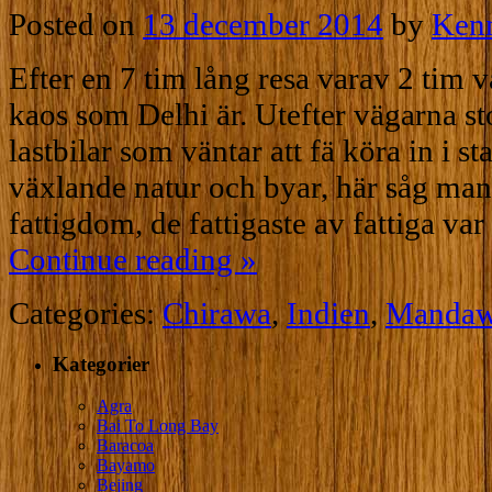
Posted on
13 december 2014
by
Ken
Efter en 7 tim lång resa varav 2 tim var
kaos som Delhi är. Utefter vägarna st
lastbilar som väntar att fä köra in i s
växlande natur och byar, här såg ma
fattigdom, de fattigaste av fattiga v
Continue reading
»
Categories:
Chirawa
,
Indien
,
Manda
Kategorier
Agra
Bai To Long Bay
Baracoa
Bayamo
Bejing