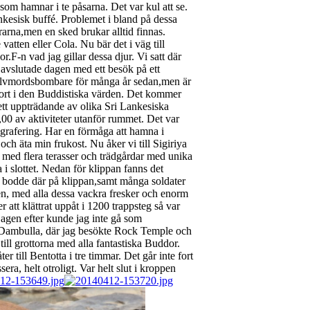
 som hamnar i te påsarna. Det var kul att se.
ankesisk buffé. Problemet i bland på dessa
rarna,men en sked brukar alltid finnas.
vatten eller Cola. Nu bär det i väg till
.F-n vad jag gillar dessa djur. Vi satt där
 avslutade dagen med ett besök på ett
självmordsbombare för många år sedan,men är
stort i den Buddistiska värden. Det kommer
 ett uppträdande av olika Sri Lankesiska
00 av aktiviteter utanför rummet. Det var
otografering. Har en förmåga att hamna i
och äta min frukost. Nu åker vi till Sigiriya
s med flera terasser och trädgårdar med unika
 i slottet. Nedan för klippan fanns det
r bodde där på klippan,samt många soldater
den, med alla dessa vackra fresker och enorm
r att klättrat uppåt i 1200 trappsteg så var
Dagen efter kunde jag inte gå som
den Dambulla, där jag besökte Rock Temple och
till grottorna med alla fantastiska Buddor.
ter till Bentotta i tre timmar. Det går inte fort
era, helt otroligt. Var helt slut i kroppen