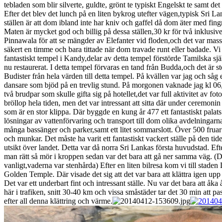
tebladen som blir silverte, guldte, grönt te typiskt Engelskt te samt det
Efter det blev det lunch på en liten bykrog utefter vägen,typisk Sri L
ställen är att dom ibland inte har kniv och gaffel då dom äter med fing
Maten är mycket god och billig på dessa ställen,30 kr för två inklusive 
Pinnawala för att se mängder av Elefanter vid floden,och det var massor
säkert en timme och bara tittade när dom travade runt eller badade. Vi
fantastiskt tempel i Kandy,delar av detta tempel förstörde Tamilska 
nu restaurerat. I detta tempel förvaras en tand från Budda,och det är 
Budister från hela värden till detta tempel. På kvällen var jag och såg
dansare som bjöd på en trevlig stund. På morgonen vaknade jag kl 06,
två brudpar som skulle gifta sig på hotellet,det var full aktivitet av f
bröllop hela tiden, men det var intressant att sitta där under ceremonin 
som är en stor klippa. Där byggde en kung år 477 ett fantastiskt palat
lösningar av vattenförvaring och transport till dom olika avdelningarna
många bassänger och parker,samt ett litet sommarslott. Över 500 frua
och munkar. Det måste ha varit ett fantastiskt vackert ställe på den ti
utsikt över landet. Detta var då norra Sri Lankas första huvudstad. Efte
man rätt så mör i kroppen sedan var det bara att gå ner samma väg. (
vanligt,vaderna var stenhårda) Efter en liten bilresa kom vi till sta
Golden Temple. Där visade det sig att det var bara att klättra igen upp 
Det var ett underbart fint och intressant ställe. Nu var det bara att åka å
här i trafiken, snitt 30-40 km och vissa småstäder tar det 30 min att pass
efter all denna klättring och värme.