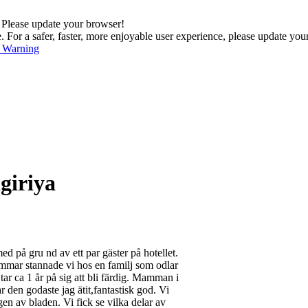
. Please update your browser!
For a safer, faster, more enjoyable user experience, please update you
s Warning
giriya
d på gru nd av ett par gäster på hotellet.
immar stannade vi hos en familj som odlar
ar ca 1 år på sig att bli färdig. Mamman i
ar den godaste jag ätit,fantastisk god. Vi
gen av bladen. Vi fick se vilka delar av