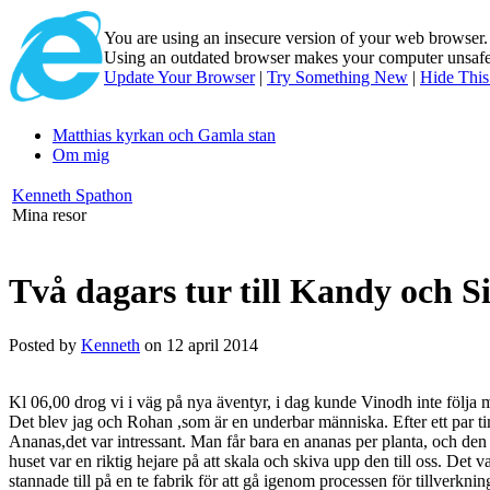
You are using an insecure version of
your web browser
Using an outdated browser makes your computer unsafe. 
Update Your Browser
|
Try Something New
|
Hide Thi
Matthias kyrkan och Gamla stan
Om mig
Kenneth Spathon
Mina resor
Två dagars tur till Kandy och Si
Posted by
Kenneth
on 12 april 2014
Kl 06,00 drog vi i väg på nya äventyr, i dag kunde Vinodh inte följa me
Det blev jag och Rohan ,som är en underbar människa. Efter ett par t
Ananas,det var intressant. Man får bara en ananas per planta, och den t
huset var en riktig hejare på att skala och skiva upp den till oss. Det v
stannade till på en te fabrik för att gå igenom processen för tillverknin