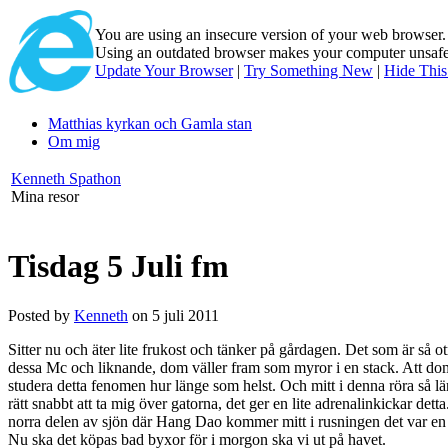
You are using an insecure version of
your web browser
Using an outdated browser makes your computer unsafe. 
Update Your Browser
|
Try Something New
|
Hide Thi
Matthias kyrkan och Gamla stan
Om mig
Kenneth Spathon
Mina resor
Tisdag 5 Juli fm
Posted by
Kenneth
on 5 juli 2011
Sitter nu och äter lite frukost och tänker på gårdagen. Det som är så ot
dessa Mc och liknande, dom väller fram som myror i en stack. Att dom 
studera detta fenomen hur länge som helst. Och mitt i denna röra så lär
rätt snabbt att ta mig över gatorna, det ger en lite adrenalinkickar dett
norra delen av sjön där Hang Dao kommer mitt i rusningen det var en 
Nu ska det köpas bad byxor för i morgon ska vi ut på havet.