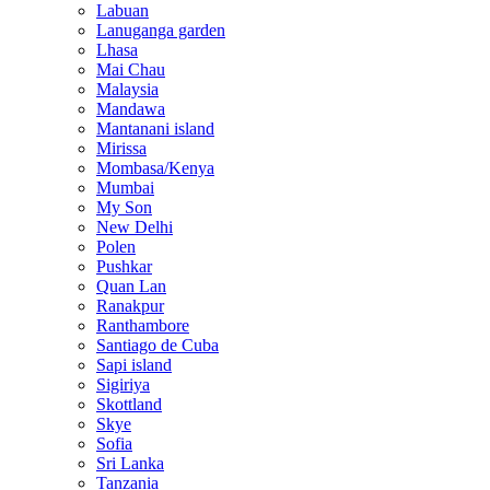
Labuan
Lanuganga garden
Lhasa
Mai Chau
Malaysia
Mandawa
Mantanani island
Mirissa
Mombasa/Kenya
Mumbai
My Son
New Delhi
Polen
Pushkar
Quan Lan
Ranakpur
Ranthambore
Santiago de Cuba
Sapi island
Sigiriya
Skottland
Skye
Sofia
Sri Lanka
Tanzania