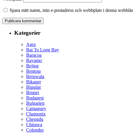
Spara mitt namn, min e-postadress och webbplats i denna webbläsa
Kategorier
Agra
Bai To Long Bay
Baracoa
Bayamo
Bejing
Bentota
Beruwala
Bikaner
Blandat
Brunei
Budapest
Bulgarien
Camaguey
Chamonix
Chengdu
Chirawa
Colombo