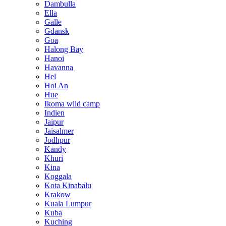
Dambulla
Ella
Galle
Gdansk
Goa
Halong Bay
Hanoi
Havanna
Hel
Hoi An
Hue
Ikoma wild camp
Indien
Jaipur
Jaisalmer
Jodhpur
Kandy
Khuri
Kina
Koggala
Kota Kinabalu
Krakow
Kuala Lumpur
Kuba
Kuching