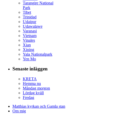
Tarangire National
Park
Tibet
Trinidad
Udaipur
Udawalawe
Varanasi
Vietnam
Vinales
Xian
Xining
Yala Nationalpark
Yen Mo
Senaste inläggen
KRETA
Hemma nu
Måndag morgon
Lördag kväll
Fredag
Matthias kyrkan och Gamla stan
Om mig