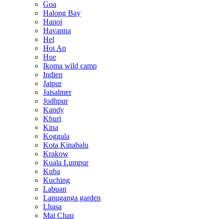
Goa
Halong Bay
Hanoi
Havanna
Hel
Hoi An
Hue
Ikoma wild camp
Indien
Jaipur
Jaisalmer
Jodhpur
Kandy
Khuri
Kina
Koggala
Kota Kinabalu
Krakow
Kuala Lumpur
Kuba
Kuching
Labuan
Lanuganga garden
Lhasa
Mai Chau