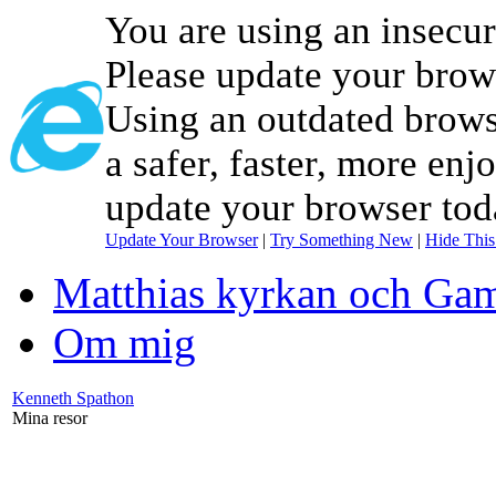
You are using an insecu
Please update your brow
Using an outdated brows
a safer, faster, more enj
update your browser tod
Update Your Browser
|
Try Something New
|
Hide Thi
Matthias kyrkan och Gam
Om mig
Kenneth Spathon
Mina resor