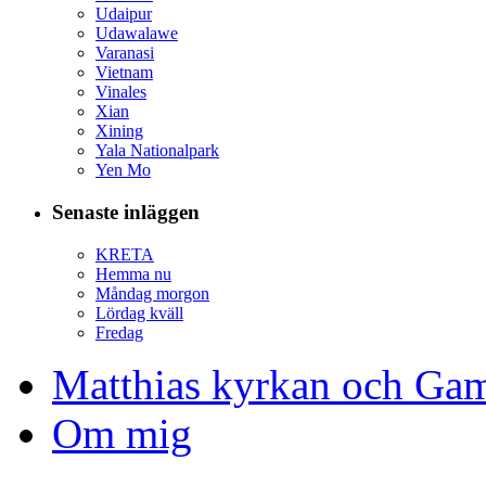
Udaipur
Udawalawe
Varanasi
Vietnam
Vinales
Xian
Xining
Yala Nationalpark
Yen Mo
Senaste inläggen
KRETA
Hemma nu
Måndag morgon
Lördag kväll
Fredag
Matthias kyrkan och Gam
Om mig