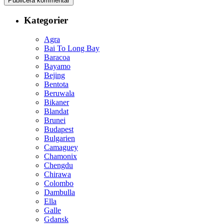
Kategorier
Agra
Bai To Long Bay
Baracoa
Bayamo
Bejing
Bentota
Beruwala
Bikaner
Blandat
Brunei
Budapest
Bulgarien
Camaguey
Chamonix
Chengdu
Chirawa
Colombo
Dambulla
Ella
Galle
Gdansk