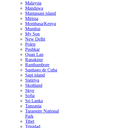
Malaysia
Mandawa
Mantanani island
Mirissa
Mombasa/Kenya
Mumbai
My Son
New Delhi
Polen
Pushkar
Quan Lan
Ranakpur
Ranthambore
Santiago de Cuba
Sapi island
Sigiriya
Skottland
Skye
Sofia
Sri Lanka
Tanzania
Tarangire National
Park
Tibet
Trinidad