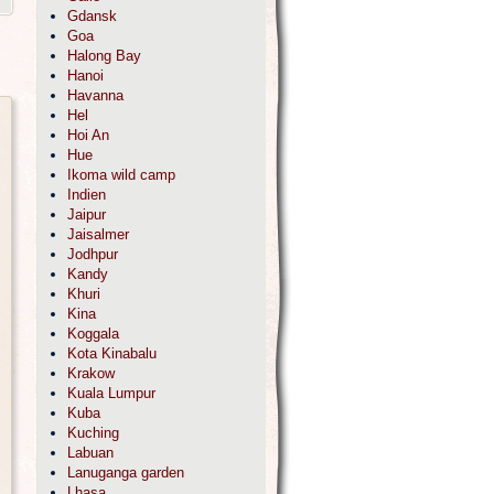
Gdansk
Goa
Halong Bay
Hanoi
Havanna
Hel
Hoi An
Hue
Ikoma wild camp
Indien
Jaipur
Jaisalmer
Jodhpur
Kandy
Khuri
Kina
Koggala
Kota Kinabalu
Krakow
Kuala Lumpur
Kuba
Kuching
Labuan
Lanuganga garden
Lhasa