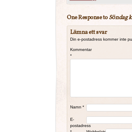
One Response to
Söndag k
Lämna ett svar
Din e-postadress kommer inte pu
Kommentar
*
Namn
*
E-
postadress
*
Webbplats