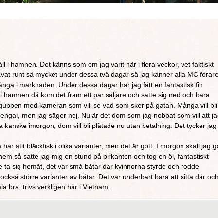
ll i hamnen. Det känns som om jag varit här i flera veckor, vet faktiskt
travat runt så mycket under dessa två dagar så jag känner alla MC förar
många i marknaden. Under dessa dagar har jag fått en fantastisk fin
i hamnen då kom det fram ett par säljare och satte sig ned och bara
ubben med kameran som vill se vad som sker på gatan. Många vill bli
engar, men jag säger nej. Nu är det dom som jag nobbat som vill att ja
 kanske imorgon, dom vill bli plåtade nu utan betalning. Det tycker jag
 har ätit bläckfisk i olika varianter, men det är gott. I morgon skall jag g
 hem så satte jag mig en stund på pirkanten och tog en öl, fantastiskt
de ta sig hemåt, det var små båtar där kvinnorna styrde och rodde
ckså större varianter av båtar. Det var underbart bara att sitta där oc
la bra, trivs verkligen här i Vietnam.