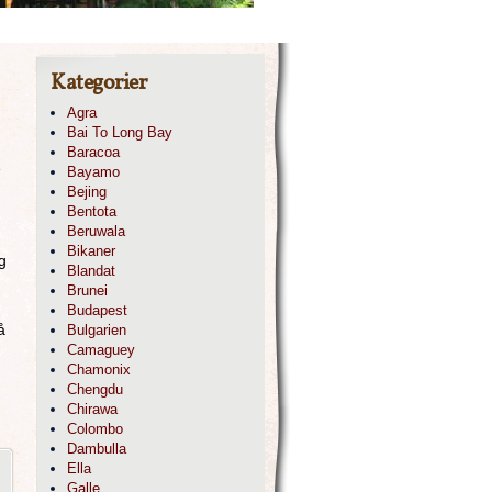
Kategorier
Agra
Bai To Long Bay
Baracoa
e
Bayamo
Bejing
Bentota
Beruwala
Bikaner
g
Blandat
Brunei
Budapest
å
Bulgarien
Camaguey
Chamonix
Chengdu
h
Chirawa
Colombo
Dambulla
Ella
Galle