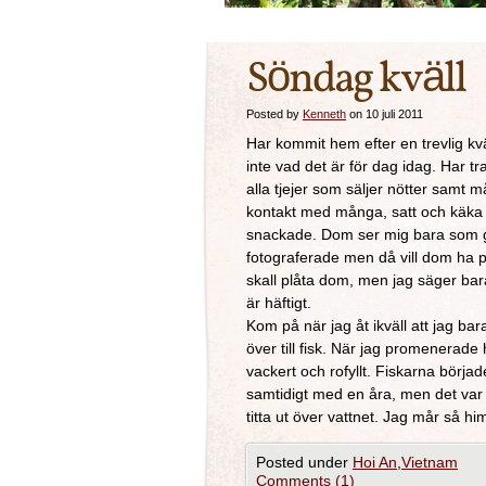
Söndag kväll
Posted by
Kenneth
on 10 juli 2011
Har kommit hem efter en trevlig kvä
inte vad det är för dag idag. Har 
alla tjejer som säljer nötter samt 
kontakt med många, satt och käka 
snackade. Dom ser mig bara som g
fotograferade men då vill dom ha p
skall plåta dom, men jag säger bara
är häftigt.
Kom på när jag åt ikväll att jag bara
över till fisk. När jag promenerade
vackert och rofyllt. Fiskarna börja
samtidigt med en åra, men det var o
titta ut över vattnet. Jag mår så him
Posted under
Hoi An
,
Vietnam
Comments (1)