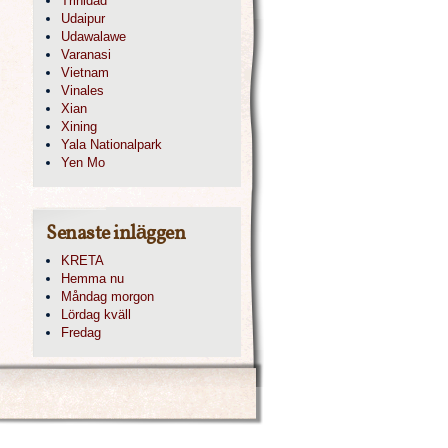
Trinidad
Udaipur
Udawalawe
Varanasi
Vietnam
Vinales
Xian
Xining
Yala Nationalpark
Yen Mo
Senaste inläggen
KRETA
Hemma nu
Måndag morgon
Lördag kväll
Fredag