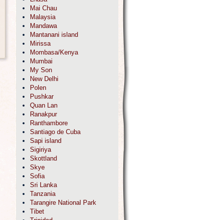
Mai Chau
Malaysia
Mandawa
Mantanani island
Mirissa
Mombasa/Kenya
Mumbai
My Son
New Delhi
Polen
Pushkar
Quan Lan
Ranakpur
Ranthambore
Santiago de Cuba
Sapi island
Sigiriya
Skottland
Skye
Sofia
Sri Lanka
Tanzania
Tarangire National Park
Tibet