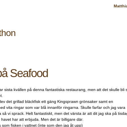
Matthi
thon
 på Seafood
ar sista kvällen på denna fantastiska restaurang, men att det skulle bli 
t.
blev det grillad bläckfisk ett gäng Kingsprawn grönsaker samt en
med vita ringar som var blå innanför ringarna. Skulle farfar och jag vara
 så vi sprack. Helt fantastiskt, men det värsta är att dit jag ska på tisda
havet har att erbjuda. Men det är billigare där.
vs som fisken i vattnet (inte som den jag åt upp)