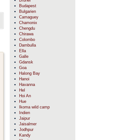
Brunei
Budapest
Bulgarien
Camaguey
Chamonix
Chengdu
Chirawa
Colombo
Dambulla
Ella
Galle
Gdansk
Goa
Halong Bay
Hanoi
Havanna
Hel
Hoi An
Hue
Ikoma wild camp
Indien
Jaipur
Jaisalmer
Jodhpur
Kandy