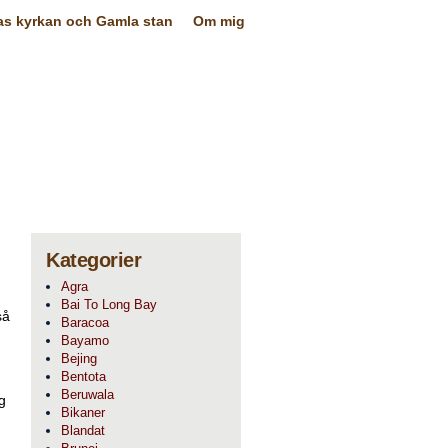
as kyrkan och Gamla stan
Om mig
Kategorier
Agra
Bai To Long Bay
så
Baracoa
Bayamo
Bejing
Bentota
Beruwala
g
Bikaner
Blandat