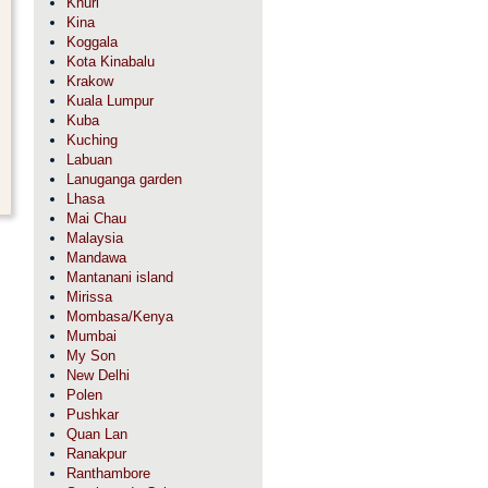
Khuri
Kina
Koggala
Kota Kinabalu
Krakow
Kuala Lumpur
Kuba
Kuching
Labuan
Lanuganga garden
Lhasa
Mai Chau
Malaysia
Mandawa
Mantanani island
Mirissa
Mombasa/Kenya
Mumbai
My Son
New Delhi
Polen
Pushkar
Quan Lan
Ranakpur
Ranthambore