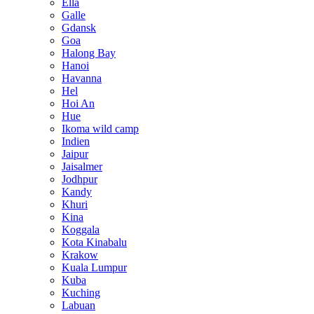
Ella
Galle
Gdansk
Goa
Halong Bay
Hanoi
Havanna
Hel
Hoi An
Hue
Ikoma wild camp
Indien
Jaipur
Jaisalmer
Jodhpur
Kandy
Khuri
Kina
Koggala
Kota Kinabalu
Krakow
Kuala Lumpur
Kuba
Kuching
Labuan