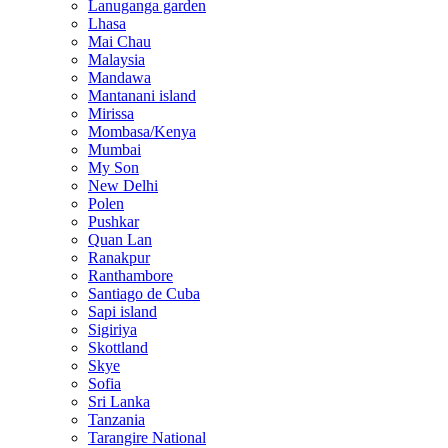
Lanuganga garden
Lhasa
Mai Chau
Malaysia
Mandawa
Mantanani island
Mirissa
Mombasa/Kenya
Mumbai
My Son
New Delhi
Polen
Pushkar
Quan Lan
Ranakpur
Ranthambore
Santiago de Cuba
Sapi island
Sigiriya
Skottland
Skye
Sofia
Sri Lanka
Tanzania
Tarangire National