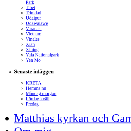
Park
Tibet
Trinidad
Udaipur
Udawalawe
Varanasi
Vietnam
Vinales
Xian
Xining
Yala Nationalpark
Yen Mo
Senaste inläggen
KRETA
Hemma nu
Måndag morgon
Lördag kväll
Fredag
Matthias kyrkan och Gam