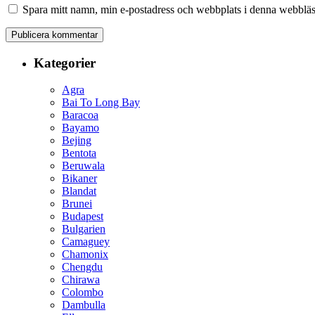
Spara mitt namn, min e-postadress och webbplats i denna webbläsa
Kategorier
Agra
Bai To Long Bay
Baracoa
Bayamo
Bejing
Bentota
Beruwala
Bikaner
Blandat
Brunei
Budapest
Bulgarien
Camaguey
Chamonix
Chengdu
Chirawa
Colombo
Dambulla