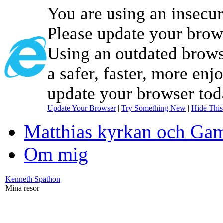
You are using an insecu
Please update your brow
Using an outdated brows
a safer, faster, more enj
update your browser tod
Update Your Browser
|
Try Something New
|
Hide Thi
Matthias kyrkan och Gam
Om mig
Kenneth Spathon
Mina resor