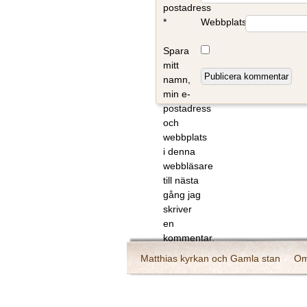
postadress
*
Webbplats
Spara
mitt
namn,
min e-
postadress
och
webbplats
i denna
webbläsare
till nästa
gång jag
skriver
en
kommentar.
Matthias kyrkan och Gamla stan
Om