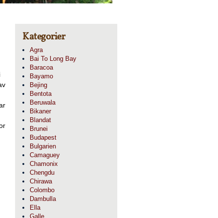
Kategorier
Agra
Bai To Long Bay
Baracoa
i
Bayamo
av
Bejing
Bentota
Beruwala
ar
Bikaner
Blandat
or
Brunei
Budapest
Bulgarien
Camaguey
Chamonix
Chengdu
Chirawa
Colombo
Dambulla
Ella
Galle