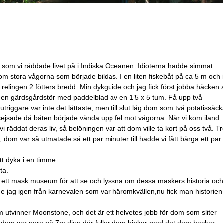
ar som vi räddade livet på i Indiska Oceanen. Idioterna hadde simmat
om stora vågorna som började bildas. I en liten fiskebåt på ca 5 m och 
i relingen 2 fötters bredd. Min dykguide och jag fick först jobba häcken 
m en gärdsgårdstör med paddelblad av en 1’5 x 5 tum. Få upp två
triggare var inte det lättaste, men till slut låg dom som två potatissäck
psejsade då båten började vända upp fel mot vågorna. När vi kom iland
 vi räddat deras liv, så belöningen var att dom ville ta kort på oss två. Tr
 dom var så utmatade så ett par minuter till hadde vi fått bärga ett par
 att dyka i en timme.
ta.
l ett mask museum för att se och lyssna om dessa maskers historia och
e jag igen från karnevalen som var häromkvällen,nu fick man historien
som utvinner Moonstone, och det är ett helvetes jobb för dom som sliter
 dom var nere på 7m djup,där fyller dom hinkar med det dom hackar