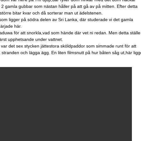
 2 gamla gubbar som nästan håller på att gå av på mitten. Efter detta
 större bitar kvar och då sorterar man ut ädelstenen.
 som ligger på södra delen av Sri Lanka, där studerade vi det gamla
härjade här.
aduwa för att snorkla,vad som hände där vet ni redan. Men detta ställe
värst upphetsande under vattnet.
å var det sex stycken jättestora sköldpaddor som simmade runt för att
stranden och lägga ägg. En liten filmsnutt på hur båten såg ut,här ligg