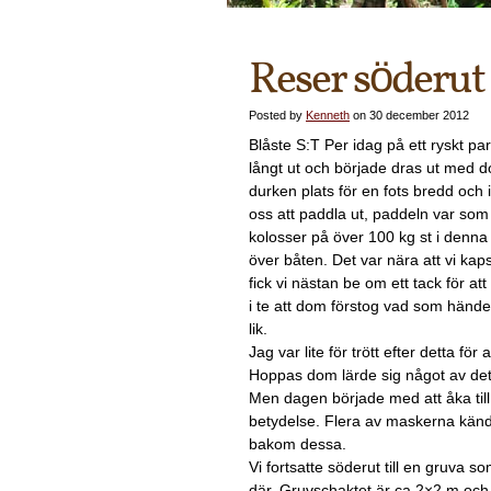
Reser söderut
Posted by
Kenneth
on 30 december 2012
Blåste S:T Per idag på ett ryskt p
långt ut och började dras ut med d
durken plats för en fots bredd och 
oss att paddla ut, paddeln var so
kolosser på över 100 kg st i denna u
över båten. Det var nära att vi ka
fick vi nästan be om ett tack för att
i te att dom förstog vad som hände,
lik.
Jag var lite för trött efter detta för
Hoppas dom lärde sig något av det
Men dagen började med att åka til
betydelse. Flera av maskerna känd
bakom dessa.
Vi fortsatte söderut till en gruva 
där. Gruvschaktet är ca 2×2 m och