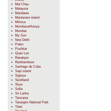
Mai Chau
Malaysia
Mandawa
Mantanani island
Mirissa
Mombasa/Kenya
Mumbai
My Son
New Delhi
Polen
Pushkar
Quan Lan
Ranakpur
Ranthambore
Santiago de Cuba
Sapi island
Sigiriya
Skottland
Skye
Sofia
Sri Lanka
Tanzania
Tarangire National Park
Tibet