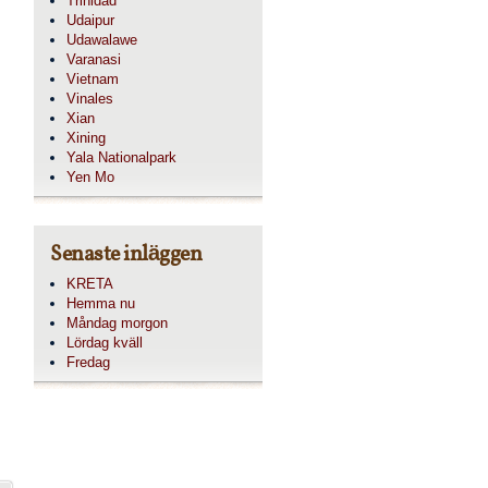
Trinidad
Udaipur
Udawalawe
Varanasi
Vietnam
Vinales
Xian
Xining
Yala Nationalpark
Yen Mo
Senaste inläggen
KRETA
Hemma nu
Måndag morgon
Lördag kväll
Fredag