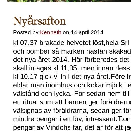
Nyårsafton
Posted by
Kenneth
on 14 april 2014
kl 07,37 brakade helvetet löst,hela Sr
och bomber så marken nästan skakade,
det nya året 2014. Här förberedes d
skall intagas kl 11,05, men innan dess
kl 10,17 gick vi in i det nya året.Före
eldar man inomhus och kokar mjölk i et
välstånd och lycka. For sedan hem till
en ritual som att barnen ger föräldrarn
välsignas av föräldrarna, sedan ger förä
mindre pengar i ett löv, intressant.T.om
pengar av Vindohs far, det ar för att j