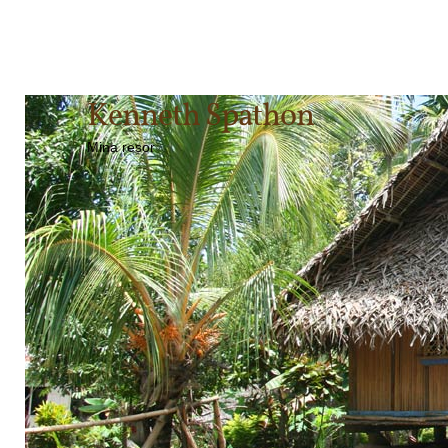
Kenneth Spathon
Mina resor