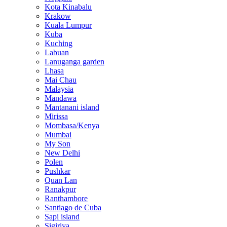
Kota Kinabalu
Krakow
Kuala Lumpur
Kuba
Kuching
Labuan
Lanuganga garden
Lhasa
Mai Chau
Malaysia
Mandawa
Mantanani island
Mirissa
Mombasa/Kenya
Mumbai
My Son
New Delhi
Polen
Pushkar
Quan Lan
Ranakpur
Ranthambore
Santiago de Cuba
Sapi island
Sigiriya