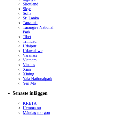
Skottland
Skye
Sofia
Sri Lanka
Tanzania
Tarangire National
Park
Tibet
Trinidad
Udaipur
Udawalawe
Varanasi
Vietnam
Vinales
Xian
Xining
Yala Nationalpark
Yen Mo
Senaste inläggen
KRETA
Hemma nu
Måndag morgon