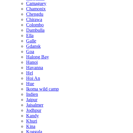
Camaguey
Chamonix
Chengdu
Chirawa
Colombo
Dambulla
Ella
Galle
Gdansk
Goa
Halong Bay
Hanoi
Havanna
Hel
Hoi An
Hue
Ikoma wild camp
Indien
Jaipur
Jaisalmer
Jodhpur
Kandy
Khuri
Kina
Koggala