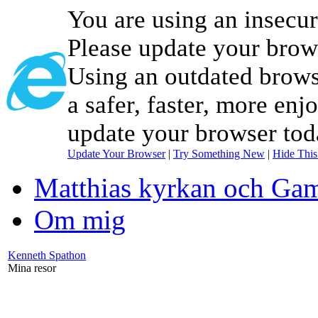
You are using an insecu
Please update your brow
Using an outdated brows
a safer, faster, more enj
update your browser tod
Update Your Browser
|
Try Something New
|
Hide Thi
Matthias kyrkan och Gam
Om mig
Kenneth Spathon
Mina resor