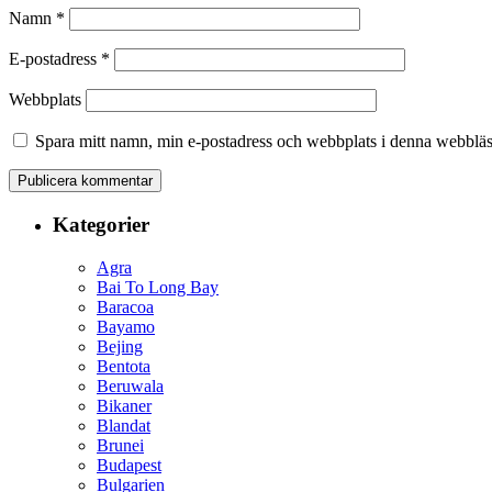
Namn
*
E-postadress
*
Webbplats
Spara mitt namn, min e-postadress och webbplats i denna webbläsa
Kategorier
Agra
Bai To Long Bay
Baracoa
Bayamo
Bejing
Bentota
Beruwala
Bikaner
Blandat
Brunei
Budapest
Bulgarien