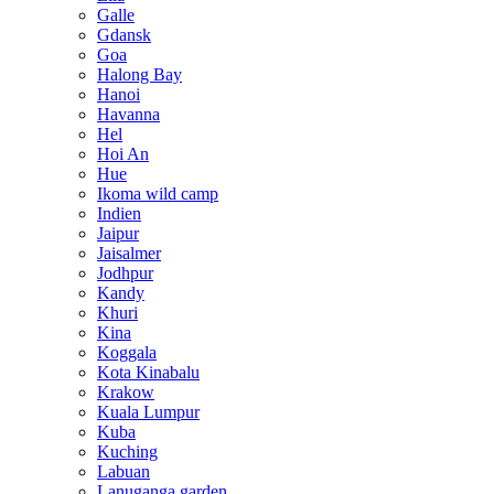
Galle
Gdansk
Goa
Halong Bay
Hanoi
Havanna
Hel
Hoi An
Hue
Ikoma wild camp
Indien
Jaipur
Jaisalmer
Jodhpur
Kandy
Khuri
Kina
Koggala
Kota Kinabalu
Krakow
Kuala Lumpur
Kuba
Kuching
Labuan
Lanuganga garden