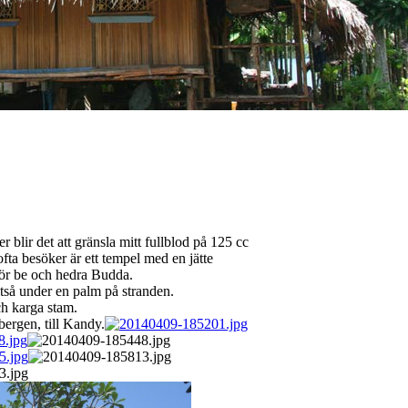
r blir det att gränsla mitt fullblod på 125 cc
ofta besöker är ett tempel med en jätte
för be och hedra Budda.
lltså under en palm på stranden.
h karga stam.
bergen, till Kandy.