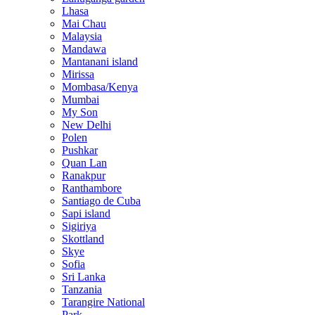
Lhasa
Mai Chau
Malaysia
Mandawa
Mantanani island
Mirissa
Mombasa/Kenya
Mumbai
My Son
New Delhi
Polen
Pushkar
Quan Lan
Ranakpur
Ranthambore
Santiago de Cuba
Sapi island
Sigiriya
Skottland
Skye
Sofia
Sri Lanka
Tanzania
Tarangire National
Park