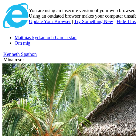
You are using an insecure version of
your web browser
Using an outdated browser makes your computer unsafe. 
Update Your Browser
|
Try Something New
|
Hide Thi
Matthias kyrkan och Gamla stan
Om mig
Kenneth Spathon
Mina resor