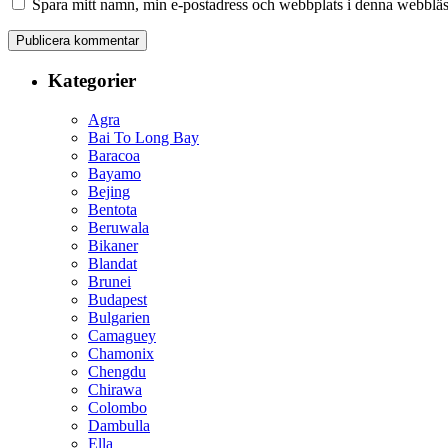
Spara mitt namn, min e-postadress och webbplats i denna webbläsa
Kategorier
Agra
Bai To Long Bay
Baracoa
Bayamo
Bejing
Bentota
Beruwala
Bikaner
Blandat
Brunei
Budapest
Bulgarien
Camaguey
Chamonix
Chengdu
Chirawa
Colombo
Dambulla
Ella