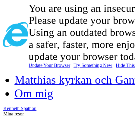
You are using an insecu
Please update your brow
Using an outdated brows
a safer, faster, more enj
update your browser tod
Update Your Browser
|
Try Something New
|
Hide Thi
Matthias kyrkan och Gam
Om mig
Kenneth Spathon
Mina resor