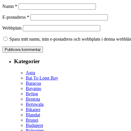
Namn
*
E-postadress
*
Webbplats
Spara mitt namn, min e-postadress och webbplats i denna webbläsa
Kategorier
Agra
Bai To Long Bay
Baracoa
Bayamo
Bejing
Bentota
Beruwala
Bikaner
Blandat
Brunei
Budapest
Bulgarien