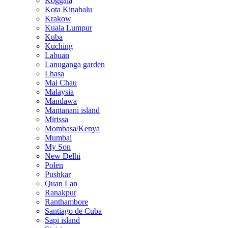
Koggala
Kota Kinabalu
Krakow
Kuala Lumpur
Kuba
Kuching
Labuan
Lanuganga garden
Lhasa
Mai Chau
Malaysia
Mandawa
Mantanani island
Mirissa
Mombasa/Kenya
Mumbai
My Son
New Delhi
Polen
Pushkar
Quan Lan
Ranakpur
Ranthambore
Santiago de Cuba
Sapi island