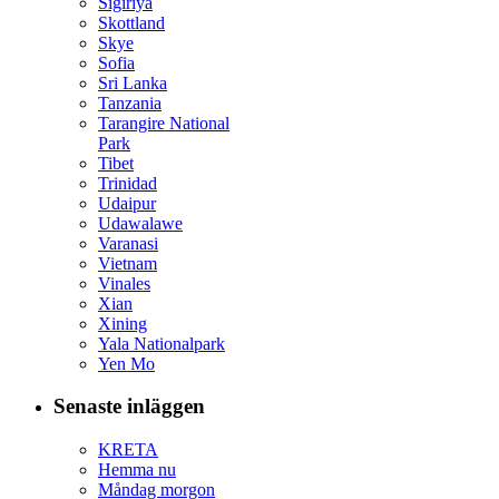
Sigiriya
Skottland
Skye
Sofia
Sri Lanka
Tanzania
Tarangire National
Park
Tibet
Trinidad
Udaipur
Udawalawe
Varanasi
Vietnam
Vinales
Xian
Xining
Yala Nationalpark
Yen Mo
Senaste inläggen
KRETA
Hemma nu
Måndag morgon