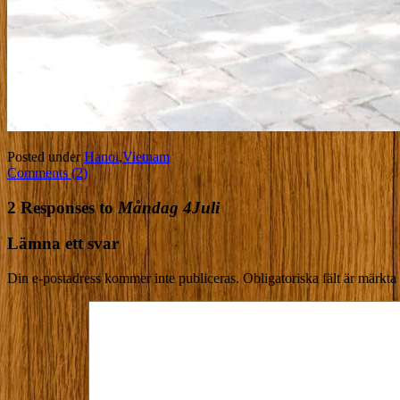
Posted under
Hanoi
,
Vietnam
Comments (2)
2 Responses to
Måndag 4Juli
Lämna ett svar
Din e-postadress kommer inte publiceras.
Obligatoriska fält är märkta