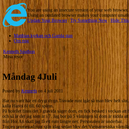
You are using an insecure version of
your web browser
Using an outdated browser makes your computer unsafe. 
Update Your Browser
|
Try Something New
|
Hide Thi
Matthias kyrkan och Gamla stan
Om mig
Kenneth Spathon
Mina resor
Måndag 4Juli
Posted by
Kenneth
on 4 juli 2011
Har nu varit här ett drygt dygn.Travade runt igår så man blev helt slut.
kalla Hanoi öl till, 60 spänn.
På hotellet finns det 3 gravida säger dom, en fick besked i veckan att 
och så är det jag som är i 7. Jag bor på 5 våningen så dom är rädda att 
från Hoi An skall jag få ett rum längre ner. Personalen är underbar.
Tog en promenad runt sjön idag sedan blev det Vietnamesiska vårrulla