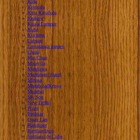
Kina
Koggala
Kota Kinabalu
Krakow
Kuala Lumpur
Kuba
Kuching
Labuan
Lanuganga garden
Lhasa
Mai Chau
Malaysia
Mandawa
Mantanani island
Mirissa
Mombasa/Kenya
Mumbai
My Son
New Delhi
Polen
Pushkar
Quan Lan
Ranakpur
Ranthambore
Santiago de Cuba