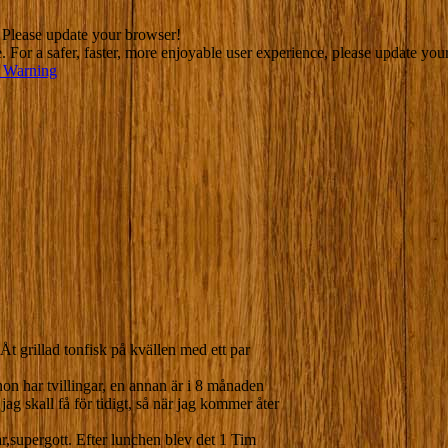
. Please update your browser!
For a safer, faster, more enjoyable user experience, please update you
s Warning
Åt grillad tonfisk på kvällen med ett par
hon har tvillingar, en annan är i 8 månaden
jag skall få för tidigt, så när jag kommer åter
r,supergott. Efter lunchen blev det 1 Tim