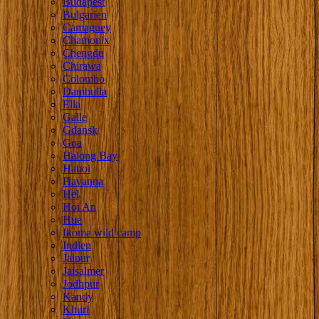
Budapest
Bulgarien
Camaguey
Chamonix
Chengdu
Chirawa
Colombo
Dambulla
Ella
Galle
Gdansk
Goa
Halong Bay
Hanoi
Havanna
Hel
Hoi An
Hue
Ikoma wild camp
Indien
Jaipur
Jaisalmer
Jodhpur
Kandy
Khuri