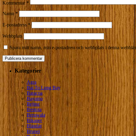
Kommentar
*
Namn
*
E-postadress
*
Webbplats
Spara mitt namn, min e-postadress och webbplats i denna webbläsa
Kategorier
Agra
Bai To Long Bay
Baracoa
Bayamo
Bejing
Bentota
Beruwala
Bikaner
Blandat
Brunei