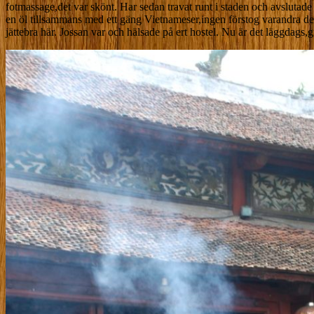
fotmassage,det var skönt. Har sedan travat runt i staden och avslutade
en öl tillsammans med ett gäng Vietnameser,ingen förstog varandra det 
jättebra här. Jossan var och hälsade på ert hostel. Nu är det läggdags,