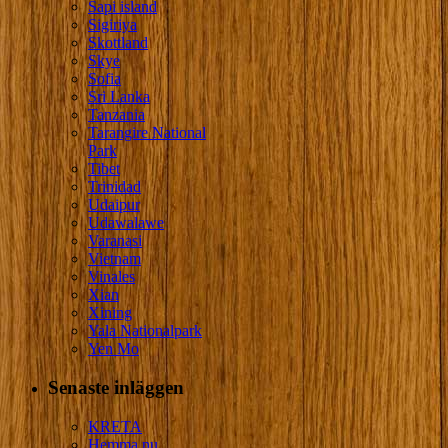
Sapi island
Sigiriya
Skottland
Skye
Sofia
Sri Lanka
Tanzania
Tarangire National
Park
Tibet
Trinidad
Udaipur
Udawalawe
Varanasi
Vietnam
Vinales
Xian
Xining
Yala Nationalpark
Yen Mo
Senaste inläggen
KRETA
Hemma nu