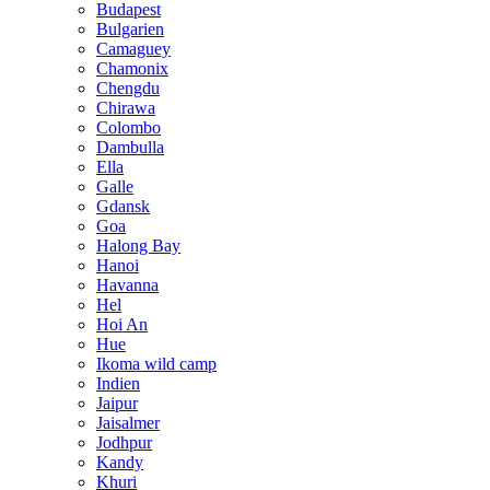
Budapest
Bulgarien
Camaguey
Chamonix
Chengdu
Chirawa
Colombo
Dambulla
Ella
Galle
Gdansk
Goa
Halong Bay
Hanoi
Havanna
Hel
Hoi An
Hue
Ikoma wild camp
Indien
Jaipur
Jaisalmer
Jodhpur
Kandy
Khuri