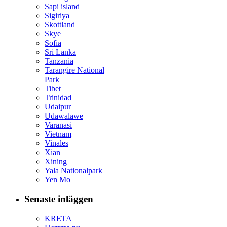
Sapi island
Sigiriya
Skottland
Skye
Sofia
Sri Lanka
Tanzania
Tarangire National
Park
Tibet
Trinidad
Udaipur
Udawalawe
Varanasi
Vietnam
Vinales
Xian
Xining
Yala Nationalpark
Yen Mo
Senaste inläggen
KRETA