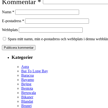
Kommentar
*
Namn
*
E-postadress
*
Webbplats
Spara mitt namn, min e-postadress och webbplats i denna webbläsa
Kategorier
Agra
Bai To Long Bay
Baracoa
Bayamo
Bejing
Bentota
Beruwala
Bikaner
Blandat
Brunei