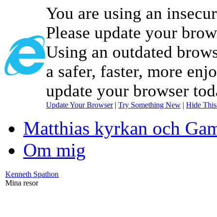
You are using an insecu
Please update your brow
Using an outdated brows
a safer, faster, more enj
update your browser tod
Update Your Browser
|
Try Something New
|
Hide Thi
Matthias kyrkan och Gam
Om mig
Kenneth Spathon
Mina resor