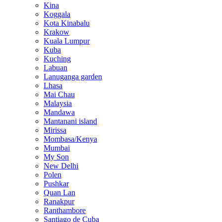
Kina
Koggala
Kota Kinabalu
Krakow
Kuala Lumpur
Kuba
Kuching
Labuan
Lanuganga garden
Lhasa
Mai Chau
Malaysia
Mandawa
Mantanani island
Mirissa
Mombasa/Kenya
Mumbai
My Son
New Delhi
Polen
Pushkar
Quan Lan
Ranakpur
Ranthambore
Santiago de Cuba