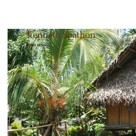
Kenneth Spathon
Mina resor