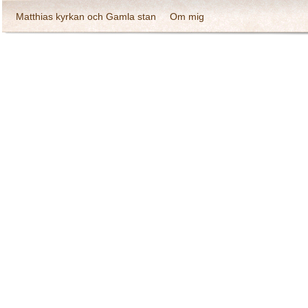
Matthias kyrkan och Gamla stan
Om mig