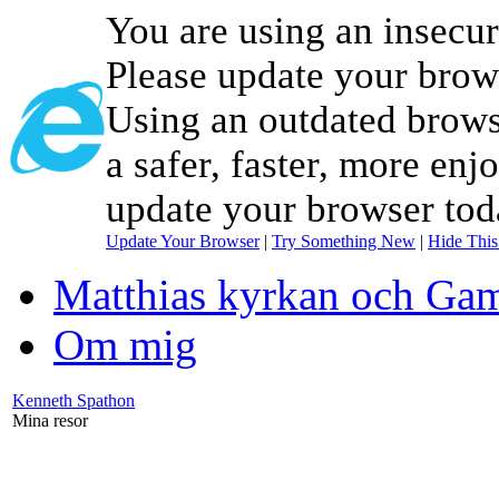
You are using an insecu
Please update your brow
Using an outdated brows
a safer, faster, more enj
update your browser tod
Update Your Browser
|
Try Something New
|
Hide Thi
Matthias kyrkan och Gam
Om mig
Kenneth Spathon
Mina resor