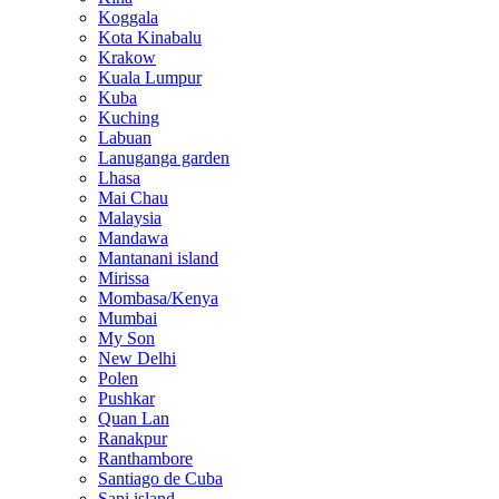
Koggala
Kota Kinabalu
Krakow
Kuala Lumpur
Kuba
Kuching
Labuan
Lanuganga garden
Lhasa
Mai Chau
Malaysia
Mandawa
Mantanani island
Mirissa
Mombasa/Kenya
Mumbai
My Son
New Delhi
Polen
Pushkar
Quan Lan
Ranakpur
Ranthambore
Santiago de Cuba
Sapi island