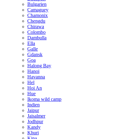
Bulgarien
Camaguey
Chamonix
Chengdu
Chirawa
Colombo
Dambulla
Ella
Galle
Gdansk
Goa
Halong Bay
Hanoi
Havanna
Hel
Hoi An
Hue
Ikoma wild camp
Indien
Jaipur
Jaisalmer
Jodhpur
Kandy
Khuri
Kina