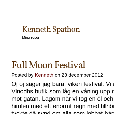
Kenneth Spathon
Mina resor
Full Moon Festival
Posted by
Kenneth
on 28 december 2012
Oj oj säger jag bara, viken festival. Vi å
Vinodhs butik som låg en våning upp 
mot gatan. Lagom när vi tog en öl och 
himlen med ett enormt regn med tillhör
tyckte då synd om alla som jobbat hårt