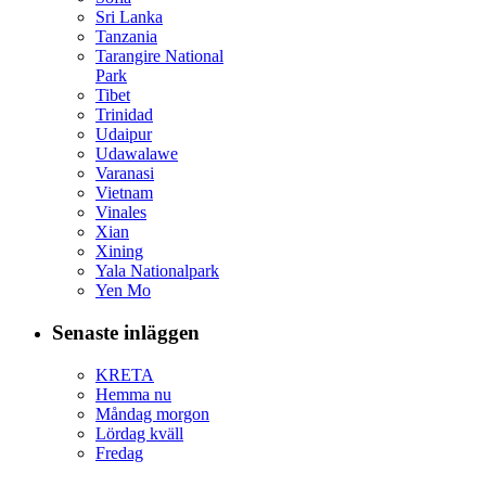
Sri Lanka
Tanzania
Tarangire National
Park
Tibet
Trinidad
Udaipur
Udawalawe
Varanasi
Vietnam
Vinales
Xian
Xining
Yala Nationalpark
Yen Mo
Senaste inläggen
KRETA
Hemma nu
Måndag morgon
Lördag kväll
Fredag