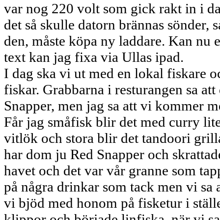
var nog 220 volt som gick rakt in i d
det så skulle datorn brännas sönder, 
den, måste köpa ny laddare. Kan nu e
text kan jag fixa via Ullas ipad.
I dag ska vi ut med en lokal fiskare 
fiskar. Grabbarna i resturangen sa at
Snapper, men jag sa att vi kommer med
Får jag småfisk blir det med curry li
vitlök och stora blir det tandoori grill
har dom ju Red Snapper och skrattade
havet och det var vår granne som tapp
på några drinkar som tack men vi sa at
vi bjöd med honom på fisketur i ställe
klippor och började linfiska, när vi sat