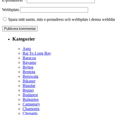
E-postadress
*
Webbplats
Spara mitt namn, min e-postadress och webbplats i denna webbläsa
Kategorier
Agra
Bai To Long Bay
Baracoa
Bayamo
Bejing
Bentota
Beruwala
Bikaner
Blandat
Brunei
Budapest
Bulgarien
Camaguey
Chamonix
Chengdu