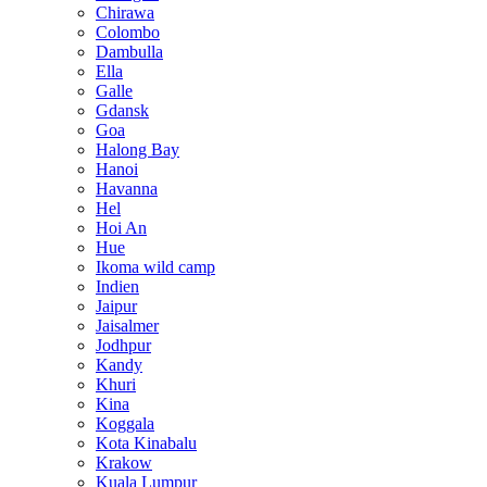
Chirawa
Colombo
Dambulla
Ella
Galle
Gdansk
Goa
Halong Bay
Hanoi
Havanna
Hel
Hoi An
Hue
Ikoma wild camp
Indien
Jaipur
Jaisalmer
Jodhpur
Kandy
Khuri
Kina
Koggala
Kota Kinabalu
Krakow
Kuala Lumpur