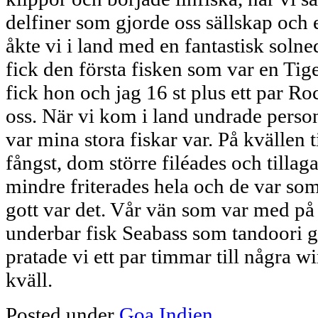
delfiner som gjorde oss sällskap och e
åkte vi i land med en fantastisk soln
fick den första fisken som var en Tige
fick hon och jag 16 st plus ett par R
oss. När vi kom i land undrade perso
var mina stora fiskar var. På kvällen 
fångst, dom större filéades och till
mindre friterades hela och de var som
gott var det. Vår vän som var med på
underbar fisk Seabass som tandoori gr
pratade vi ett par timmar till några wi
kväll.
Posted under
Goa
,
Indien