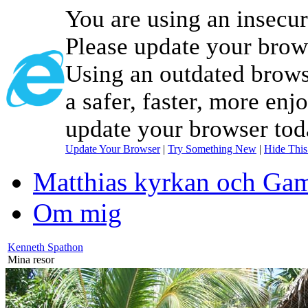
You are using an insecu
Please update your brow
Using an outdated brows
a safer, faster, more enj
update your browser tod
Update Your Browser
|
Try Something New
|
Hide Thi
Matthias kyrkan och Gam
Om mig
Kenneth Spathon
Mina resor