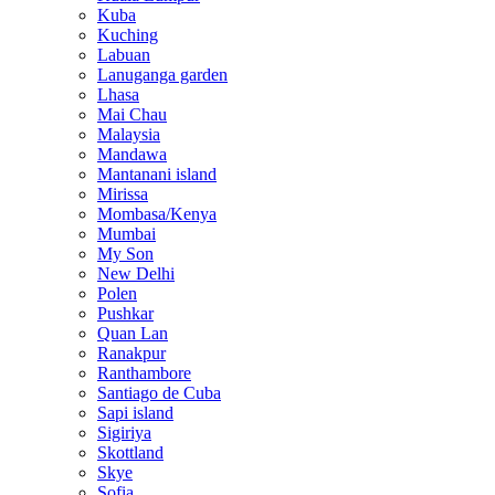
Kuba
Kuching
Labuan
Lanuganga garden
Lhasa
Mai Chau
Malaysia
Mandawa
Mantanani island
Mirissa
Mombasa/Kenya
Mumbai
My Son
New Delhi
Polen
Pushkar
Quan Lan
Ranakpur
Ranthambore
Santiago de Cuba
Sapi island
Sigiriya
Skottland
Skye
Sofia