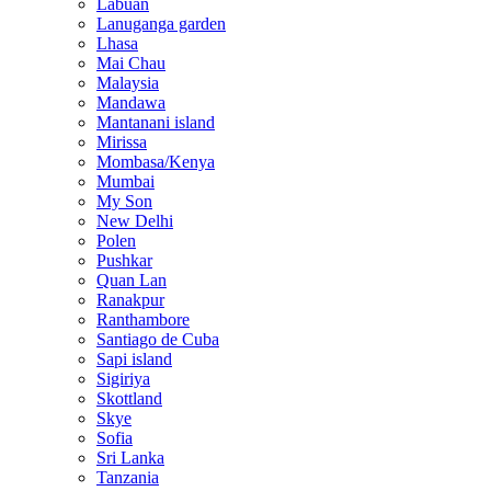
Labuan
Lanuganga garden
Lhasa
Mai Chau
Malaysia
Mandawa
Mantanani island
Mirissa
Mombasa/Kenya
Mumbai
My Son
New Delhi
Polen
Pushkar
Quan Lan
Ranakpur
Ranthambore
Santiago de Cuba
Sapi island
Sigiriya
Skottland
Skye
Sofia
Sri Lanka
Tanzania