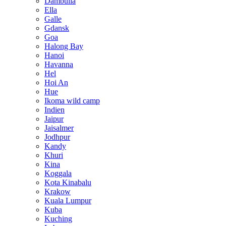
Dambulla
Ella
Galle
Gdansk
Goa
Halong Bay
Hanoi
Havanna
Hel
Hoi An
Hue
Ikoma wild camp
Indien
Jaipur
Jaisalmer
Jodhpur
Kandy
Khuri
Kina
Koggala
Kota Kinabalu
Krakow
Kuala Lumpur
Kuba
Kuching