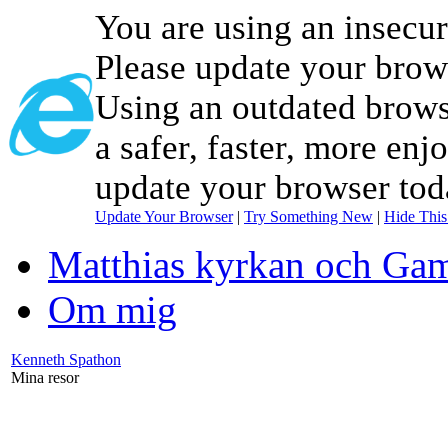
You are using an insecu
Please update your brow
Using an outdated brows
a safer, faster, more enj
update your browser tod
Update Your Browser
|
Try Something New
|
Hide Thi
Matthias kyrkan och Gam
Om mig
Kenneth Spathon
Mina resor