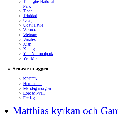
Tarangire National
Park
Tibet
Trinidad
Udaipur
Udawalawe
Varanasi
Vietnam
Vinales
Xian
Xining
Yala Nationalpark
Yen Mo
Senaste inläggen
KRETA
Hemma nu
Måndag morgon
Lördag kväll
Fredag
Matthias kyrkan och Gam