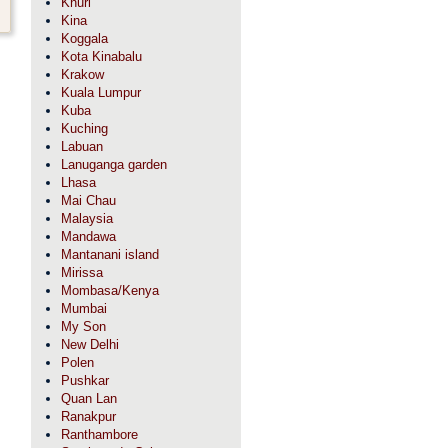
Khuri
Kina
Koggala
Kota Kinabalu
Krakow
Kuala Lumpur
Kuba
Kuching
Labuan
Lanuganga garden
Lhasa
Mai Chau
Malaysia
Mandawa
Mantanani island
Mirissa
Mombasa/Kenya
Mumbai
My Son
New Delhi
Polen
Pushkar
Quan Lan
Ranakpur
Ranthambore