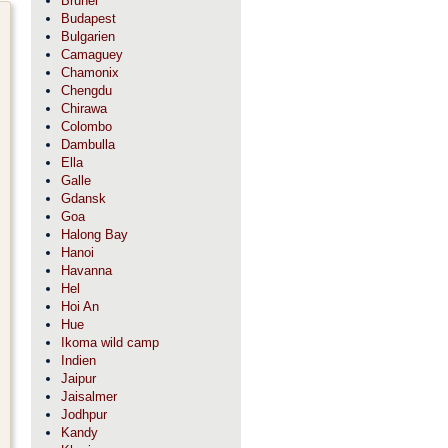
Brunei
Budapest
Bulgarien
Camaguey
Chamonix
Chengdu
Chirawa
Colombo
Dambulla
Ella
Galle
Gdansk
Goa
Halong Bay
Hanoi
Havanna
Hel
Hoi An
Hue
Ikoma wild camp
Indien
Jaipur
Jaisalmer
Jodhpur
Kandy