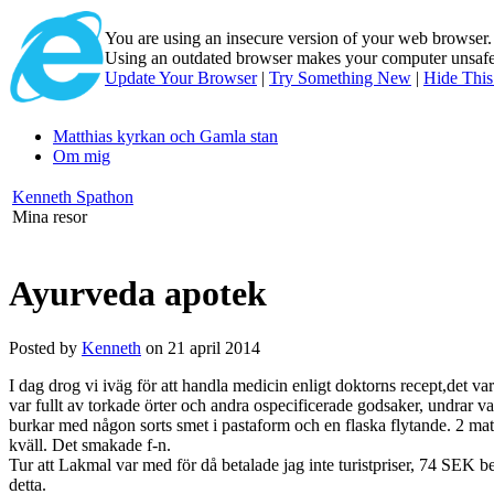
You are using an insecure version of
your web browser
Using an outdated browser makes your computer unsafe. 
Update Your Browser
|
Try Something New
|
Hide Thi
Matthias kyrkan och Gamla stan
Om mig
Kenneth Spathon
Mina resor
Ayurveda apotek
Posted by
Kenneth
on 21 april 2014
I dag drog vi iväg för att handla medicin enligt doktorns recept,det 
var fullt av torkade örter och andra ospecificerade godsaker, undrar va
burkar med någon sorts smet i pastaform och en flaska flytande. 2 m
kväll. Det smakade f-n.
Tur att Lakmal var med för då betalade jag inte turistpriser, 74 SEK be
detta.