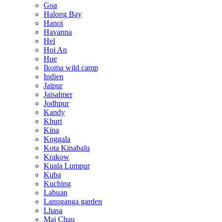
Goa
Halong Bay
Hanoi
Havanna
Hel
Hoi An
Hue
Ikoma wild camp
Indien
Jaipur
Jaisalmer
Jodhpur
Kandy
Khuri
Kina
Koggala
Kota Kinabalu
Krakow
Kuala Lumpur
Kuba
Kuching
Labuan
Lanuganga garden
Lhasa
Mai Chau