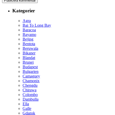
Kategorier
Agra
Bai To Long Bay
Baracoa
Bayamo
Bejing
Bentota
Beruwala
Bikaner
Blandat
Brunei
Budapest
Bulgarien
Camaguey
Chamonix
Chengdu
Chirawa
Colombo
Dambulla
Ella
Galle
Gdansk