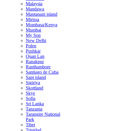
Malaysia
Mandawa
Mantanani island
Mirissa
Mombasa/Kenya
Mumbai
My Son
New Delhi
Polen
Pushkar
Quan Lan
Ranakpur
Ranthambore
Santiago de Cuba
Sapi island
Sigiriya
Skottland
Skye
Sofia
Sri Lanka
Tanzania
Tarangire National
Park
Tibet
Trinidad