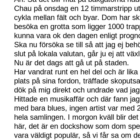
Chau på onsdag en 12 timmarstripp ut 
cykla mellan fält och byar. Dom har sk
besöka en grotta som ligger 1000 tra
kunna vara ok den dagen enligt progn
Ska nu försöka se till så att jag ej beh
slut på lokala valutan, går ju ej att väx
Nu är det dags att gå ut på staden.
Har vandrat runt en hel del och är lika
plats på sina fordon, träffade skoputs
dök på mig direkt och undrade vad jag
Hittade en musikaffär och där fann ja
med bara blues, ingen artist var med 2
hela samlingen. I morgon kväll blir de
här, det är en dockshow som dom spel
vara väldigt populär, så vi får sa om d