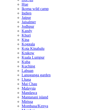
Hue
Ikoma wild camp
Indien
Jaipur
Jaisalmer
Jodhpur
Kandy
Khuri
Kina
Koggala
Kota Kinabalu
Krakow
Kuala Lumpur
Kuba
Kuching
Labuan
Lanuganga garden
Lhasa
Mai Chau
Malaysia
Mandawa
Mantanani island
Mirissa
Mombasa/Kenya