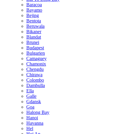
Baracoa
Bayamo
Bejing
Bentota
Beruwala
Bikaner
Blandat
Brunei
Budapest
Bulgarien
Camaguey
Chamonix
Chengdu
Chirawa
Colombo
Dambulla
Ella
Galle
Gdansk
Goa
Halong Bay
Hanoi
Havanna
Hel
Hoi An