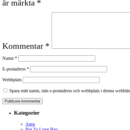
är märkta
*
Kommentar
*
Namn
*
E-postadress
*
Webbplats
Spara mitt namn, min e-postadress och webbplats i denna webbläsa
Kategorier
Agra
Bai To Long Bay