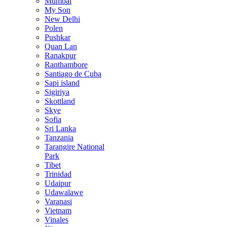
Mumbai
My Son
New Delhi
Polen
Pushkar
Quan Lan
Ranakpur
Ranthambore
Santiago de Cuba
Sapi island
Sigiriya
Skottland
Skye
Sofia
Sri Lanka
Tanzania
Tarangire National
Park
Tibet
Trinidad
Udaipur
Udawalawe
Varanasi
Vietnam
Vinales