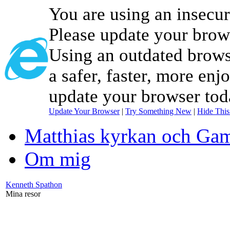
You are using an insecu
Please update your brow
Using an outdated brows
a safer, faster, more enj
update your browser tod
Update Your Browser
|
Try Something New
|
Hide Thi
Matthias kyrkan och Gam
Om mig
Kenneth Spathon
Mina resor