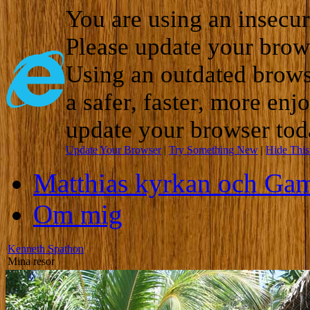
You are using an insecu
Please update your brow
Using an outdated brows
a safer, faster, more enj
update your browser tod
Update Your Browser
|
Try Something New
|
Hide Thi
Matthias kyrkan och Gam
Om mig
Kenneth Spathon
Mina resor