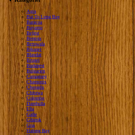
Agra
Bai To Long Bay
Baracoa
Bayamo
Bejing
Bentota
Beruwala
Bikaner
Blandat
Brunei
Budapest
Bulgarien
Camaguey
Chamonix
Chengdu
Chirawa
Colombo
Dambulla
Ella
Galle
Gdansk
Goa
Halong Bay