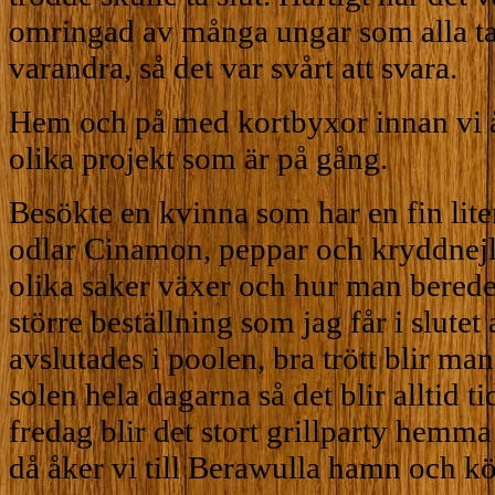
omringad av många ungar som alla t
varandra, så det var svårt att svara.
Hem och på med kortbyxor innan vi 
olika projekt som är på gång.
Besökte en kvinna som har en fin lit
odlar Cinamon, peppar och kryddnejli
olika saker växer och hur man bereder
större beställning som jag får i slute
avslutades i poolen, bra trött blir m
solen hela dagarna så det blir alltid t
fredag blir det stort grillparty hem
då åker vi till Berawulla hamn och kö