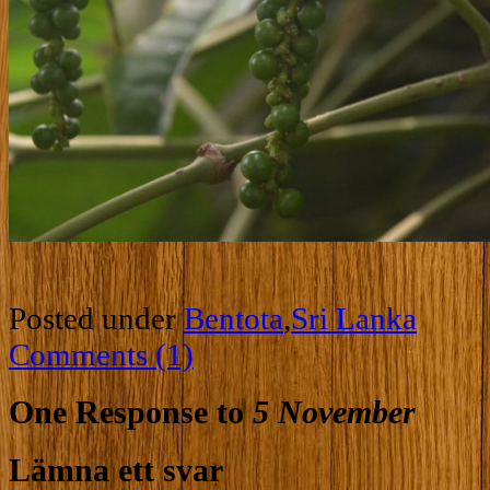
Posted under
Bentota
,
Sri Lanka
Comments (1)
One Response to
5 November
Lämna ett svar