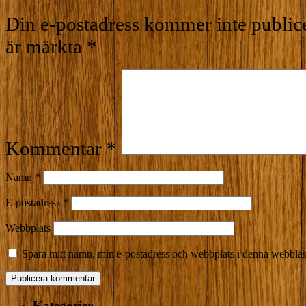
Din e-postadress kommer inte publice
är märkta
*
Kommentar
*
Namn
*
E-postadress
*
Webbplats
Spara mitt namn, min e-postadress och webbplats i denna webbläsa
Kategorier