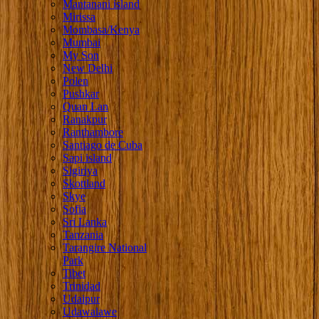
Mantanani island
Mirissa
Mombasa/Kenya
Mumbai
My Son
New Delhi
Polen
Pushkar
Quan Lan
Ranakpur
Ranthambore
Santiago de Cuba
Sapi island
Sigiriya
Skottland
Skye
Sofia
Sri Lanka
Tanzania
Tarangire National
Park
Tibet
Trinidad
Udaipur
Udawalawe