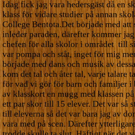
Idag fick jag vara hedersgäst då en 
klass för vidare studier på annan sko
College Bentota.Det började med att
inleder paraden, därefter kommer jag 
chefen för alla skolor i området
till
var pompa och ståt, inget för mig men
började med dans och musik av dessa 
kom det tal och åter tal, varje talar
för vad vi gör för barn och familjer i
av klasskort en mugg med klassen på
ett par skor till 15 elever. Det var så 
till eleverna så det var bara jag av 
vara med på scen. Därefter ytterligare
trodde skulle ta slut. Häftigt när det 