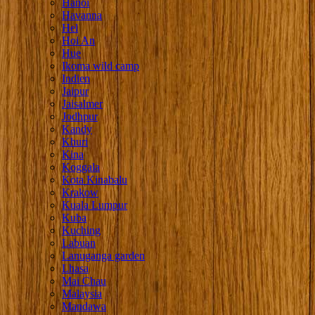
Hanoi
Havanna
Hel
Hoi An
Hue
Ikoma wild camp
Indien
Jaipur
Jaisalmer
Jodhpur
Kandy
Khuri
Kina
Koggala
Kota Kinabalu
Krakow
Kuala Lumpur
Kuba
Kuching
Labuan
Lanuganga garden
Lhasa
Mai Chau
Malaysia
Mandawa