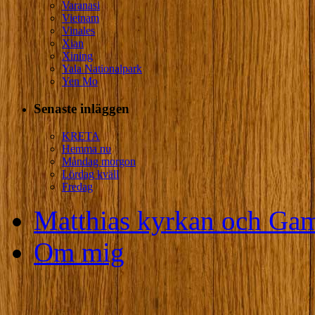
Varanasi
Vietnam
Vinales
Xian
Xining
Yala Nationalpark
Yen Mo
Senaste inläggen
KRETA
Hemma nu
Måndag morgon
Lördag kväll
Fredag
Matthias kyrkan och Gam
Om mig