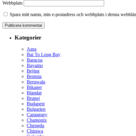
Webbplats
Spara mitt namn, min e-postadress och webbplats i denna webbläsa
Kategorier
Agra
Bai To Long Bay
Baracoa
Bayamo
Bejing
Bentota
Beruwala
Bikaner
Blandat
Brunei
Budapest
Bulgarien
Camaguey
Chamonix
Chengdu
Chirawa