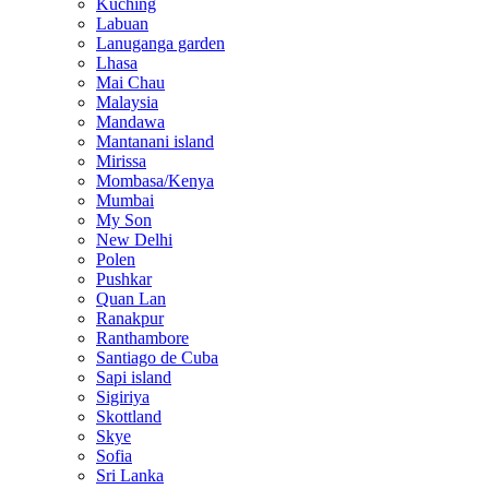
Kuching
Labuan
Lanuganga garden
Lhasa
Mai Chau
Malaysia
Mandawa
Mantanani island
Mirissa
Mombasa/Kenya
Mumbai
My Son
New Delhi
Polen
Pushkar
Quan Lan
Ranakpur
Ranthambore
Santiago de Cuba
Sapi island
Sigiriya
Skottland
Skye
Sofia
Sri Lanka