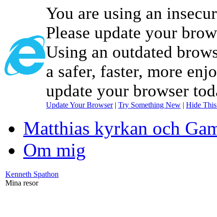
You are using an insecu
Please update your brow
Using an outdated brows
a safer, faster, more enj
update your browser tod
Update Your Browser
|
Try Something New
|
Hide Thi
Matthias kyrkan och Gam
Om mig
Kenneth Spathon
Mina resor