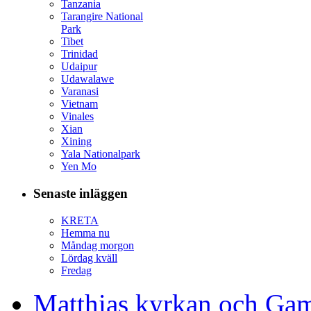
Tanzania
Tarangire National
Park
Tibet
Trinidad
Udaipur
Udawalawe
Varanasi
Vietnam
Vinales
Xian
Xining
Yala Nationalpark
Yen Mo
Senaste inläggen
KRETA
Hemma nu
Måndag morgon
Lördag kväll
Fredag
Matthias kyrkan och Gam