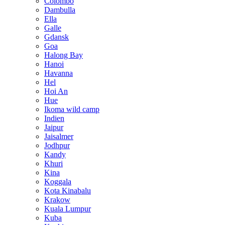
Colombo
Dambulla
Ella
Galle
Gdansk
Goa
Halong Bay
Hanoi
Havanna
Hel
Hoi An
Hue
Ikoma wild camp
Indien
Jaipur
Jaisalmer
Jodhpur
Kandy
Khuri
Kina
Koggala
Kota Kinabalu
Krakow
Kuala Lumpur
Kuba