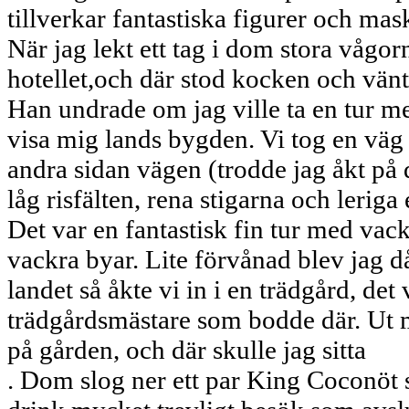
tillverkar fantastiska figurer och mas
När jag lekt ett tag i dom stora vågorn
hotellet,och där stod kocken och vän
Han undrade om jag ville ta en tur m
visa mig lands bygden. Vi tog en väg 
andra sidan vägen (trodde jag åkt på 
låg risfälten, rena stigarna och leriga
Det var en fantastisk fin tur med vac
vackra byar. Lite förvånad blev jag då
landet så åkte vi in i en trädgård, det 
trädgårdsmästare som bodde där. Ut m
på gården, och där skulle jag sitta
. Dom slog ner ett par King Coconöt 